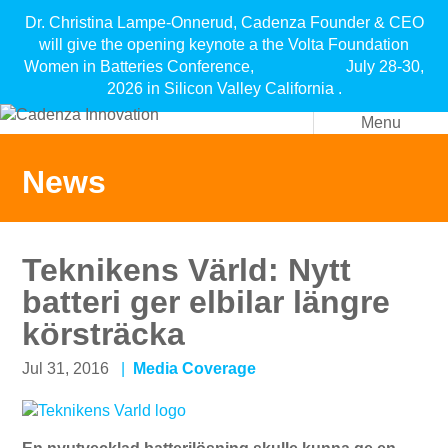
Dr. Christina Lampe-Onnerud, Cadenza Founder & CEO
will give the opening keynote a the Volta Foundation
Women in Batteries Conference, July 28-30,
2026 in Silicon Valley California .
Menu
News
Teknikens Värld: Nytt
batteri ger elbilar längre
körsträcka
Jul 31, 2016
Media Coverage