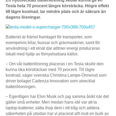
En nyutvecklad batterilösning skulle kunna ge en
Tesla hela 70 procent längre körsträcka. Högre effekt
till lägre kostnad, tar mindre plats och är säkrare än
dagens lösningar.
Batteriet är främst framtaget för transporter, som
exempelvis bilar, bussar och grävmaskiner, samt för
användning i ett elnät där alltmer energi produceras
lokalt med hjälp av förnyelsebara källor.
– Om vår batterilösning placeras i en Tesla skulle den
kunna öka körsträckan med 70 procent. Till lägre
kostnad, säger svenska Christina Lampe-Önnerud som
driver bolaget Cadenza Innovation som utvecklat
batterilösningen.
– Egentligen har Elon Musk och jag samma åsikt när det
gäller små enheter. Men medan hans idé var att ta
laptop-batterier, sätta ihop dem i ett tråg och addera
säkerheten på utsidan har vi placerat allt inuti en burk av